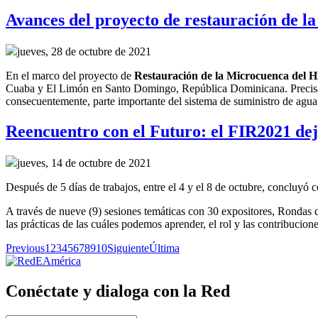
Avances del proyecto de restauración de
jueves, 28 de octubre de 2021
En el marco del
p
royecto
de
R
estauración de la
M
icrocuenca del H
Cuaba y El Limón en Santo Domingo, República Dominicana.
Precis
consecuentemente,
parte importante del sistema de suministro de agu
Reencuentro con el Futuro: el FIR2021 dejó
jueves, 14 de octubre de 2021
Después de 5 días de trabajos, entre el 4 y el 8 de octubre, concluy
A través de nueve (9) sesiones temáticas con 30 expositores, Rondas d
las prácticas de las cuáles podemos aprender, el rol y las contribucione
Previous
1
2
3
4
5
6
7
8
9
10
Siguiente
Última
Conéctate y dialoga con la Red