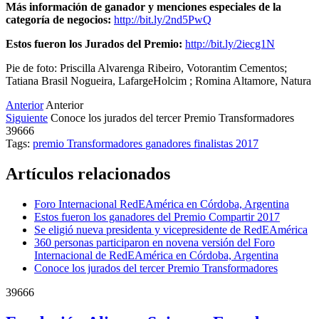
Más información de ganador y menciones especiales de la
categoría de negocios:
http://bit.ly/2nd5PwQ
Estos fueron los Jurados del Premio:
http://bit.ly/2iecg1N
Pie de foto: Priscilla Alvarenga Ribeiro, Votorantim Cementos;
Tatiana Brasil Nogueira, LafargeHolcim ; Romina Altamore, Natura
Anterior
Anterior
Siguiente
Conoce los jurados del tercer Premio Transformadores
39666
Tags:
premio
Transformadores
ganadores
finalistas
2017
Artículos relacionados
Foro Internacional RedEAmérica en Córdoba, Argentina
Estos fueron los ganadores del Premio Compartir 2017
Se eligió nueva presidenta y vicepresidente de RedEAmérica
360 personas participaron en novena versión del Foro
Internacional de RedEAmérica en Córdoba, Argentina
Conoce los jurados del tercer Premio Transformadores
39666