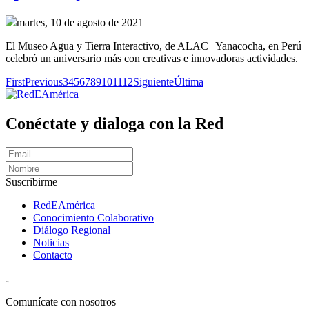
martes, 10 de agosto de 2021
El Museo Agua y Tierra Interactivo, de ALAC | Yanacocha, en Perú
celebró un aniversario más con creativas e innovadoras actividades.
First
Previous
3
4
5
6
7
8
9
10
11
12
Siguiente
Última
Conéctate y dialoga con la Red
Suscribirme
RedEAmérica
Conocimiento Colaborativo
Diálogo Regional
Noticias
Contacto
[User:Username]
Comunícate con nosotros