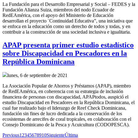
La Fundación para el Desarrollo Empresarial y Social – FEDES y la
Fundación Alianza Suiza, miembros del nodo Ecuador de
RedEAmérica, con el apoyo del Ministerio de Educación
desarrollan el proyecto ¨Continuidad Educativa”, una iniciativa que
se enfoca en la educación como un derecho de todos y todas, y en
contribuir a la construcción de una sociedad inclusiva e igualitaria.
APAP presenta primer estudio estadístico
sobre Discapacidad en Pescadores en la
República Dominicana
lunes, 6 de septiembre de 2021
La Asociación Popular de Ahorros y Préstamos (APAP), miembro
de RedEAmérica, en coherencia con su estrategia de inclusión
financiera de personas con discapacidad, APAPtodos, auspició el
estudio Discapacidad en Pescadores en la República Dominicana, el
cual fue realizado bajo el liderazgo de Reef Check Dominicana,
fundación sin fines de lucro dedicada a la conservación de los
ecosistemas de arrecifes de coral tropicales, en colaboración con el
Consejo Dominicano de la Pesca y Acuicultura (CODOPESCA).
Previous
1
2
3
4
5
6
7
8
9
10
Siguiente
Última