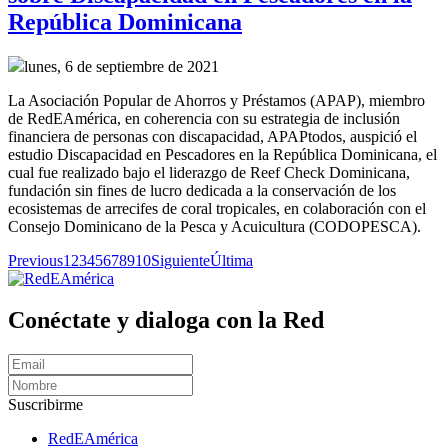
República Dominicana
lunes, 6 de septiembre de 2021
La Asociación Popular de Ahorros y Préstamos (APAP), miembro
de RedEAmérica, en coherencia con su estrategia de inclusión
financiera de personas con discapacidad, APAPtodos, auspició el
estudio Discapacidad en Pescadores en la República Dominicana, el
cual fue realizado bajo el liderazgo de Reef Check Dominicana,
fundación sin fines de lucro dedicada a la conservación de los
ecosistemas de arrecifes de coral tropicales, en colaboración con el
Consejo Dominicano de la Pesca y Acuicultura (CODOPESCA).
Previous
1
2
3
4
5
6
7
8
9
10
Siguiente
Última
Conéctate y dialoga con la Red
Suscribirme
RedEAmérica