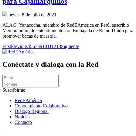
para Cajamarquinos
jueves, 8 de julio de 2021
ALAC | Yanacocha, miembro de RedEAmérica en Perú, suscribió
Memorándum de entendimiento con Embajada de Reino Unido para
promover becas de maestría.
First
Previous
4
5
6
7
8
9
10
11
12
13
Siguiente
Conéctate y dialoga con la Red
Suscribirme
RedEAmérica
Conocimiento Colaborativo
Diálogo Regional
Noticias
Contacto
[User:Username]