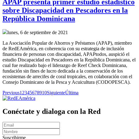
APAP presenta primer estudio estadístico
sobre Discapacidad en Pescadores en la
República Dominicana
lunes, 6 de septiembre de 2021
La Asociación Popular de Ahorros y Préstamos (APAP), miembro
de RedEAmérica, en coherencia con su estrategia de inclusión
financiera de personas con discapacidad, APAPtodos, auspició el
estudio Discapacidad en Pescadores en la República Dominicana, el
cual fue realizado bajo el liderazgo de Reef Check Dominicana,
fundación sin fines de lucro dedicada a la conservación de los
ecosistemas de arrecifes de coral tropicales, en colaboración con el
Consejo Dominicano de la Pesca y Acuicultura (CODOPESCA).
Previous
1
2
3
4
5
6
7
8
9
10
Siguiente
Última
Conéctate y dialoga con la Red
Suscribirme