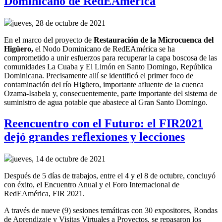
Dominicano de RedEAmérica
jueves, 28 de octubre de 2021
En el marco del
p
royecto
de
R
estauración de la
M
icrocuenca del
Higüero
,
el
Nodo Dominicano de RedEAmérica
se ha
comprometido a
unir esfuerzos para recuperar
la capa boscosa de la
s
comunidades La Cuaba y El Limón en Santo Domingo, República
Dominicana.
Precisamente allí
se identificó el primer foco de
contaminación del río Higüero, importante afluente de la cuenca
Ozama-Isabela y, consecuentemente,
parte importante del sistema de
suministro de agua potable
que abastece al Gran Santo Domingo
.
Reencuentro con el Futuro: el FIR2021
dejó grandes reflexiones y lecciones
jueves, 14 de octubre de 2021
Después de 5 días de trabajos, entre el 4 y el 8 de octubre, concluyó
con éxito, el Encuentro Anual y el Foro Internacional de
RedEAmérica, FIR 2021.
A través de nueve (9) sesiones temáticas con 30 expositores, Rondas
de Aprendizaje y Visitas Virtuales a Proyectos, se repasaron los