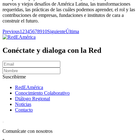
nuevos y viejos desafíos de América Latina, las transformaciones
requeridas, las prácticas de las cuáles podemos aprender, el rol y las
contribuciones de empresas, fundaciones e institutos de cara a
construir el futuro.
Previous
1
2
3
4
5
6
7
8
9
10
Siguiente
Última
Conéctate y dialoga con la Red
Suscribirme
RedEAmérica
Conocimiento Colaborativo
Diálogo Regional
Noticias
Contacto
[User:Username]
Comunícate con nosotros