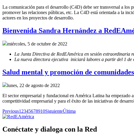
La comunicación para el desarrollo (C4D) debe ser transversal a los pr
promover las relaciones públicas, etc. La C4D está orientada a la incide
actores en los proyectos de desarrollo.
Bienvenida Sandra Hernández a RedEAmé
miércoles, 5 de octubre de 2022
La Junta Directiva de RedEAmérica en sesión extraordinaria r
La nueva directora ejecutiva iniciará labores a partir del 1 de
Salud mental y promoción de comunidades 
lunes, 22 de agosto de 2022
El sector empresarial y fundacional en América Latina ha empezado a v
competitividad empresarial y para el éxito de las iniciativas de desarro
Previous
1
2
3
4
5
6
7
8
9
10
Siguiente
Última
Conéctate y dialoga con la Red