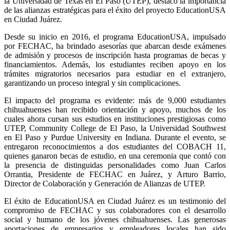
la Universidad de Texas en El Paso (UTEP), destacó la importancia 
de las alianzas estratégicas para el éxito del proyecto EducationUSA 
en Ciudad Juárez.
Desde su inicio en 2016, el programa EducationUSA, impulsado 
por FECHAC, ha brindado asesorías que abarcan desde exámenes 
de admisión y procesos de inscripción hasta programas de becas y 
financiamientos. Además, los estudiantes reciben apoyo en los 
trámites migratorios necesarios para estudiar en el extranjero, 
garantizando un proceso integral y sin complicaciones.
El impacto del programa es evidente: más de 9,000 estudiantes 
chihuahuenses han recibido orientación y apoyo, muchos de los 
cuales ahora cursan sus estudios en instituciones prestigiosas como 
UTEP, Community College de El Paso, la Universidad Southwest 
en El Paso y Purdue University en Indiana. Durante el evento, se 
entregaron reconocimientos a dos estudiantes del COBACH 11, 
quienes ganaron becas de estudio, en una ceremonia que contó con 
la presencia de distinguidas personalidades como Juan Carlos 
Orrantia, Presidente de FECHAC en Juárez, y Arturo Barrio, 
Director de Colaboración y Generación de Alianzas de UTEP.
El éxito de EducationUSA en Ciudad Juárez es un testimonio del 
compromiso de FECHAC y sus colaboradores con el desarrollo 
social y humano de los jóvenes chihuahuenses. Las generosas 
aportaciones de empresarios y empleadores locales han sido 