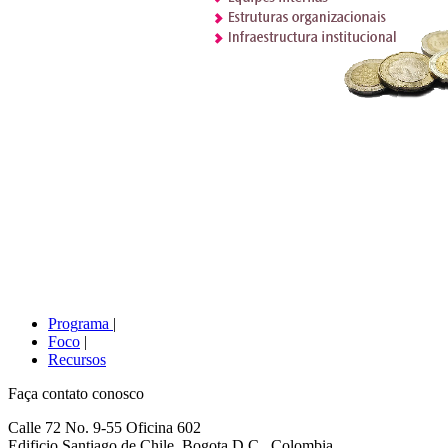
Prog
rama
|
Fo
co
|
Recu
rsos
Faça contato conosco
Calle 72 No. 9-55 Oficina 602
Edificio Santiago de Chile, Bogota D.C., Colombia