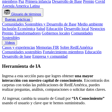
miembros
Paz
Primera infancia
Desarrollo de Base
Premio
Covid
Agenda America Latina
Glosario de términos
Buenas prácticas
Comunidades Sostenibles y Desarrollo de Base
Medio ambiente
Inclusión Económica
Salud
Educación
Desarrollo local
Negocios
Premio Transformadores
Gobiernos locales
Comunidades
Sostenibles
Videos
Casos y experiencias
Memorias FIR
Sobre RedEAmérica
Comunidades sostenibles
Fortalecimiento miembros
Educación
Desarrollo de base
Empresa y comunidad
Herramienta de IA
Ingresa a esta sección para que logres obtener
una mayor
interacción con nuestro capital de conocimiento
. Encontrarás dos
carpetas con todas las publicaciones de RedEAmérica, puedes
realizar preguntas, análisis, comparaciones o solicitar datos claves.
Al ingresar, cambia tu usuario de Gmail por
“IA Conocimiento”
usando el usuario y clave que te hemos suministrado.