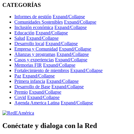
CATEGORÍAS
Informes de gestión
Expand/Collapse
Comunidades Sostenibles
Expand/Collapse
Inclusión económica
Expand/Collapse
Educación
Expand/Collapse
Salud
Expand/Collapse
Desarrollo local
Expand/Collapse
Empresa y Comunidad
Expand/Collapse
Alianzas y programas
Expand/Collapse
Casos y experiencias
Expand/Collapse
Memorias FIR
Expand/Collapse
Fortalecimiento de miembros
Expand/Collapse
Paz
Expand/Collapse
Primera infancia
Expand/Collapse
Desarrollo de Base
Expand/Collapse
Premio
Expand/Collapse
Covid
Expand/Collapse
Agenda America Latina
Expand/Collapse
Conéctate y dialoga con la Red