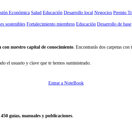
usión Económica
Salud
Educación
Desarrollo local
Negocios
Premio Tr
s sostenibles
Fortalecimiento miembros
Educación
Desarrollo de base
 con nuestro capital de conocimiento
. Encontrarás dos carpetas con
do el usuario y clave que te hemos suministrado.
Entrar a NoteBook
e
450 guías, manuales y publicaciones
.