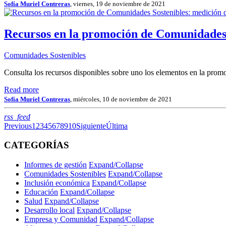
Sofía Muriel Contreras
, viernes, 19 de noviembre de 2021
Recursos en la promoción de Comunidades 
Comunidades Sostenibles
Consulta los recursos disponibles sobre uno los elementos en la pro
Read more
Sofía Muriel Contreras
, miércoles, 10 de noviembre de 2021
RSS
rss_feed
Previous
1
2
3
4
5
6
7
8
9
10
Siguiente
Última
CATEGORÍAS
Informes de gestión
Expand/Collapse
Comunidades Sostenibles
Expand/Collapse
Inclusión económica
Expand/Collapse
Educación
Expand/Collapse
Salud
Expand/Collapse
Desarrollo local
Expand/Collapse
Empresa y Comunidad
Expand/Collapse