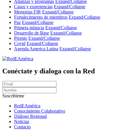
Alianzas y programas
Expand/Collapse
Casos y experiencias
Expand/Collapse
Memorias FIR
Expand/Collapse
Fortalecimiento de miembros
Expand/Collapse
Paz
Expand/Collapse
Primera infancia
Expand/Collapse
Desarrollo de Base
Expand/Collapse
Premio
Expand/Collapse
Covid
Expand/Collapse
Agenda America Latina
Expand/Collapse
Conéctate y dialoga con la Red
Suscribirme
RedEAmérica
Conocimiento Colaborativo
Diálogo Regional
Noticias
Contacto