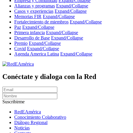
Empresa y Comunidad
Expand/Collapse
Alianzas y programas
Expand/Collapse
Casos y experiencias
Expand/Collapse
Memorias FIR
Expand/Collapse
Fortalecimiento de miembros
Expand/Collapse
Paz
Expand/Collapse
Primera infancia
Expand/Collapse
Desarrollo de Base
Expand/Collapse
Premio
Expand/Collapse
Covid
Expand/Collapse
Agenda America Latina
Expand/Collapse
Conéctate y dialoga con la Red
Suscribirme
RedEAmérica
Conocimiento Colaborativo
Diálogo Regional
Noticias