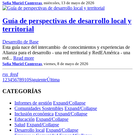
Sofía Muriel Contreras
, miércoles, 13 de mayo de 2026
Guía de perspectivas de desarrollo local y
territorial
Desarrollo de Base
Esta guía nace del intercambio de conocimientos y experiencias de
Alianza para el desarrollo - una red territorial y RedEAmérica - una
red...
Read more
Sofía Muriel Contreras
, viernes, 8 de mayo de 2026
RSS
rss_feed
1
2
3
4
5
6
7
8
9
10
Siguiente
Última
CATEGORÍAS
Informes de gestión
Expand/Collapse
Comunidades Sostenibles
Expand/Collapse
Inclusión económica
Expand/Collapse
Educación
Expand/Collapse
Salud
Expand/Collapse
Desarrollo local
Expand/Collapse