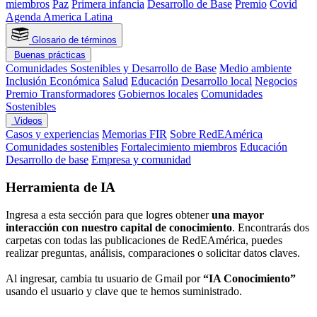
miembros
Paz
Primera infancia
Desarrollo de Base
Premio
Covid
Agenda America Latina
Glosario de términos
Buenas prácticas
Comunidades Sostenibles y Desarrollo de Base
Medio ambiente
Inclusión Económica
Salud
Educación
Desarrollo local
Negocios
Premio Transformadores
Gobiernos locales
Comunidades
Sostenibles
Videos
Casos y experiencias
Memorias FIR
Sobre RedEAmérica
Comunidades sostenibles
Fortalecimiento miembros
Educación
Desarrollo de base
Empresa y comunidad
Herramienta de IA
Ingresa a esta sección para que logres obtener
una mayor
interacción con nuestro capital de conocimiento
. Encontrarás dos
carpetas con todas las publicaciones de RedEAmérica, puedes
realizar preguntas, análisis, comparaciones o solicitar datos claves.
Al ingresar, cambia tu usuario de Gmail por
“IA Conocimiento”
usando el usuario y clave que te hemos suministrado.