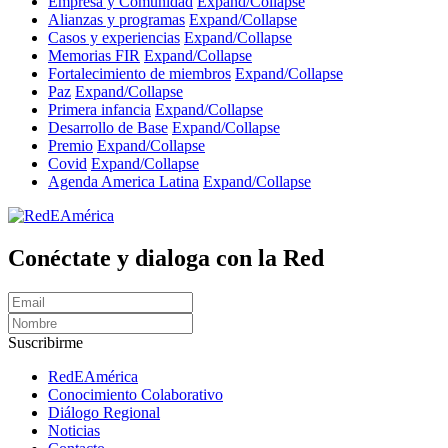
Empresa y Comunidad
Expand/Collapse
Alianzas y programas
Expand/Collapse
Casos y experiencias
Expand/Collapse
Memorias FIR
Expand/Collapse
Fortalecimiento de miembros
Expand/Collapse
Paz
Expand/Collapse
Primera infancia
Expand/Collapse
Desarrollo de Base
Expand/Collapse
Premio
Expand/Collapse
Covid
Expand/Collapse
Agenda America Latina
Expand/Collapse
Conéctate y dialoga con la Red
Suscribirme
RedEAmérica
Conocimiento Colaborativo
Diálogo Regional
Noticias