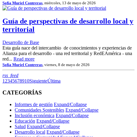
Sofía Muriel Contreras
, miércoles, 13 de mayo de 2026
Guía de perspectivas de desarrollo local y
territorial
Desarrollo de Base
Esta guía nace del intercambio de conocimientos y experiencias de
Alianza para el desarrollo - una red territorial y RedEAmérica - una
red...
Read more
Sofía Muriel Contreras
, viernes, 8 de mayo de 2026
RSS
rss_feed
1
2
3
4
5
6
7
8
9
10
Siguiente
Última
CATEGORÍAS
Informes de gestión
Expand/Collapse
Comunidades Sostenibles
Expand/Collapse
Inclusión económica
Expand/Collapse
Educación
Expand/Collapse
Salud
Expand/Collapse
Desarrollo local
Expand/Collapse