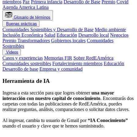
miembros
Paz
Primera infancia
Desarrollo de Base
Premio
Covid
Agenda America Latina
Glosario de términos
Buenas prácticas
Comunidades Sostenibles y Desarrollo de Base
Medio ambiente
Inclusión Económica
Salud
Educación
Desarrollo local
Negocios
Premio Transformadores
Gobiernos locales
Comunidades
Sostenibles
Videos
Casos y experiencias
Memorias FIR
Sobre RedEAmérica
Comunidades sostenibles
Fortalecimiento miembros
Educación
Desarrollo de base
Empresa y comunidad
Herramienta de IA
Ingresa a esta sección para que logres obtener
una mayor
interacción con nuestro capital de conocimiento
. Encontrarás dos
carpetas con todas las publicaciones de RedEAmérica, puedes
realizar preguntas, análisis, comparaciones o solicitar datos claves.
Al ingresar, cambia tu usuario de Gmail por
“IA Conocimiento”
usando el usuario y clave que te hemos suministrado.