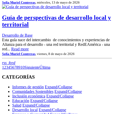
Sofía Muriel Contreras
, miércoles, 13 de mayo de 2026
Guía de perspectivas de desarrollo local y
territorial
Desarrollo de Base
Esta guía nace del intercambio de conocimientos y experiencias de
Alianza para el desarrollo - una red territorial y RedEAmérica - una
red...
Read more
Sofía Muriel Contreras
, viernes, 8 de mayo de 2026
RSS
rss_feed
1
2
3
4
5
6
7
8
9
10
Siguiente
Última
CATEGORÍAS
Informes de gestión
Expand/Collapse
Comunidades Sostenibles
Expand/Collapse
Inclusión económica
Expand/Collapse
Educación
Expand/Collapse
Salud
Expand/Collapse
Desarrollo local
Expand/Collapse