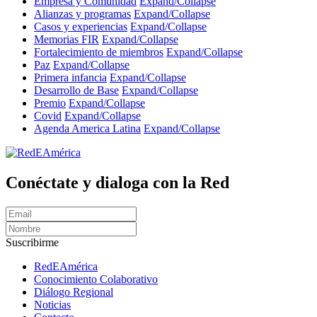
Empresa y Comunidad
Expand/Collapse
Alianzas y programas
Expand/Collapse
Casos y experiencias
Expand/Collapse
Memorias FIR
Expand/Collapse
Fortalecimiento de miembros
Expand/Collapse
Paz
Expand/Collapse
Primera infancia
Expand/Collapse
Desarrollo de Base
Expand/Collapse
Premio
Expand/Collapse
Covid
Expand/Collapse
Agenda America Latina
Expand/Collapse
Conéctate y dialoga con la Red
Suscribirme
RedEAmérica
Conocimiento Colaborativo
Diálogo Regional
Noticias