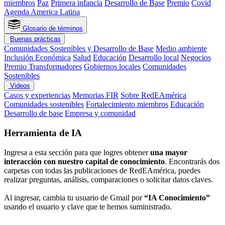
miembros
Paz
Primera infancia
Desarrollo de Base
Premio
Covid
Agenda America Latina
Glosario de términos
Buenas prácticas
Comunidades Sostenibles y Desarrollo de Base
Medio ambiente
Inclusión Económica
Salud
Educación
Desarrollo local
Negocios
Premio Transformadores
Gobiernos locales
Comunidades
Sostenibles
Videos
Casos y experiencias
Memorias FIR
Sobre RedEAmérica
Comunidades sostenibles
Fortalecimiento miembros
Educación
Desarrollo de base
Empresa y comunidad
Herramienta de IA
Ingresa a esta sección para que logres obtener
una mayor
interacción con nuestro capital de conocimiento
. Encontrarás dos
carpetas con todas las publicaciones de RedEAmérica, puedes
realizar preguntas, análisis, comparaciones o solicitar datos claves.
Al ingresar, cambia tu usuario de Gmail por
“IA Conocimiento”
usando el usuario y clave que te hemos suministrado.