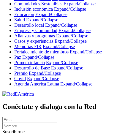
Comunidades Sostenibles
Expand/Collapse
Inclusión económica
Expand/Collapse
Educación
Expand/Collapse
Salud
Expand/Collapse
Desarrollo local
Expand/Collapse
Empresa y Comunidad
Expand/Collapse
Alianzas y programas
Expand/Collapse
Casos y experiencias
Expand/Collapse
Memorias FIR
Expand/Collapse
Fortalecimiento de miembros
Expand/Collapse
Paz
Expand/Collapse
Primera infancia
Expand/Collapse
Desarrollo de Base
Expand/Collapse
Premio
Expand/Collapse
Covid
Expand/Collapse
Agenda America Latina
Expand/Collapse
Conéctate y dialoga con la Red
Suscribirme