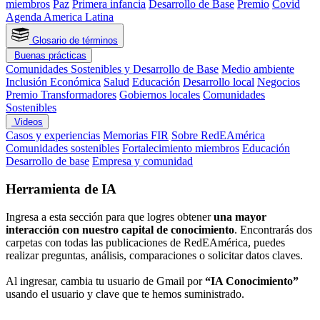
miembros
Paz
Primera infancia
Desarrollo de Base
Premio
Covid
Agenda America Latina
Glosario de términos
Buenas prácticas
Comunidades Sostenibles y Desarrollo de Base
Medio ambiente
Inclusión Económica
Salud
Educación
Desarrollo local
Negocios
Premio Transformadores
Gobiernos locales
Comunidades
Sostenibles
Videos
Casos y experiencias
Memorias FIR
Sobre RedEAmérica
Comunidades sostenibles
Fortalecimiento miembros
Educación
Desarrollo de base
Empresa y comunidad
Herramienta de IA
Ingresa a esta sección para que logres obtener
una mayor
interacción con nuestro capital de conocimiento
. Encontrarás dos
carpetas con todas las publicaciones de RedEAmérica, puedes
realizar preguntas, análisis, comparaciones o solicitar datos claves.
Al ingresar, cambia tu usuario de Gmail por
“IA Conocimiento”
usando el usuario y clave que te hemos suministrado.