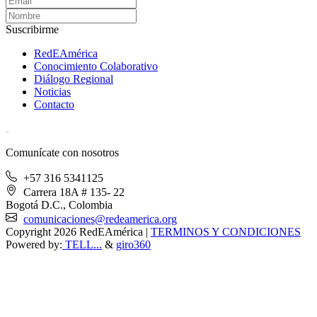
Suscribirme
RedEAmérica
Conocimiento Colaborativo
Diálogo Regional
Noticias
Contacto
[User:Username]
Comunícate con nosotros
+57 316 5341125
Carrera 18A # 135- 22
Bogotá D.C., Colombia
comunicaciones@redeamerica.org
Copyright 2026 RedEAmérica
|
TERMINOS Y CONDICIONES
Powered by:
TELL...
&
giro360