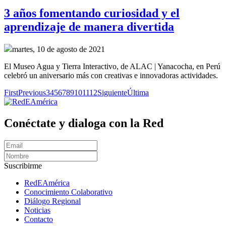
3 años fomentando curiosidad y el
aprendizaje de manera divertida
martes, 10 de agosto de 2021
El Museo Agua y Tierra Interactivo, de ALAC | Yanacocha, en Perú
celebró un aniversario más con creativas e innovadoras actividades.
First
Previous
3
4
5
6
7
8
9
10
11
12
Siguiente
Última
Conéctate y dialoga con la Red
Suscribirme
RedEAmérica
Conocimiento Colaborativo
Diálogo Regional
Noticias
Contacto