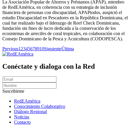
La Asociación Popular de Ahorros y Préstamos (APAP), miembro
de RedEAmérica, en coherencia con su estrategia de inclusión
financiera de personas con discapacidad, APAPtodos, auspició el
estudio Discapacidad en Pescadores en la República Dominicana, el
cual fue realizado bajo el liderazgo de Reef Check Dominicana,
fundación sin fines de lucro dedicada a la conservación de los
ecosistemas de arrecifes de coral tropicales, en colaboración con el
Consejo Dominicano de la Pesca y Acuicultura (CODOPESCA).
Previous
1
2
3
4
5
6
7
8
9
10
Siguiente
Última
Conéctate y dialoga con la Red
Suscribirme
RedEAmérica
Conocimiento Colaborativo
Diálogo Regional
Noticias
Contacto