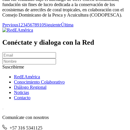
fundación sin fines de lucro dedicada a la conservación de los
ecosistemas de arrecifes de coral tropicales, en colaboración con el
Consejo Dominicano de la Pesca y Acuicultura (CODOPESCA).
Previous
1
2
3
4
5
6
7
8
9
10
Siguiente
Última
Conéctate y dialoga con la Red
Suscribirme
RedEAmérica
Conocimiento Colaborativo
Diálogo Regional
Noticias
Contacto
[User:Username]
Comunícate con nosotros
+57 316 5341125