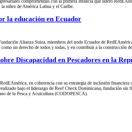
empresariales comprometidas con la primera infancia que lideró RedEA
e la niñez de América Latina y el Caribe.
or la educación en Ecuador
Fundación Alianza Suiza, miembros del nodo Ecuador de RedEAmérica, 
como un derecho de todos y todas, y en contribuir a la construcción de 
 sobre Discapacidad en Pescadores en la Re
dEAmérica, en coherencia con su estrategia de inclusión financiera d
 realizado bajo el liderazgo de Reef Check Dominicana,
fundación sin f
nicano de la Pesca y Acuicultura (CODOPESCA).