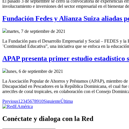
El pasado 3 de septiembre se cerró la convocatoria de experiencias 
involucramiento e inversiones del sector empresarial en el bienestar d
Fundación Fedes y Alianza Suiza aliadas p
martes, 7 de septiembre de 2021
La Fundación para el Desarrollo Empresarial y Social – FEDES y la 
¨Continuidad Educativa”, una iniciativa que se enfoca en la educación 
APAP presenta primer estudio estadístico
lunes, 6 de septiembre de 2021
La Asociación Popular de Ahorros y Préstamos (APAP), miembro de Re
Discapacidad en Pescadores en la República Dominicana, el cual fue
arrecifes de coral tropicales, en colaboración con el Consejo Domi
Previous
1
2
3
4
5
6
7
8
9
10
Siguiente
Última
Conéctate y dialoga con la Red