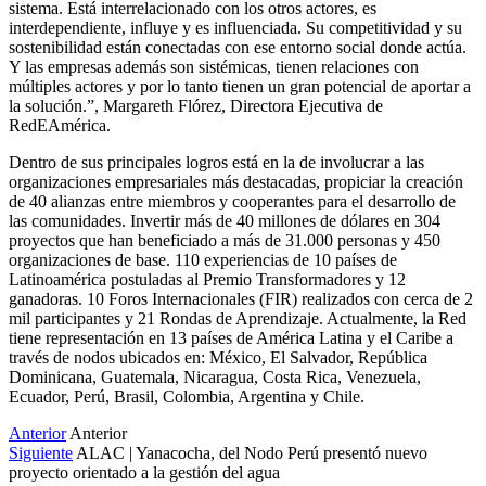
sistema. Está interrelacionado con los otros actores, es
interdependiente, influye y es influenciada. Su competitividad y su
sostenibilidad están conectadas con ese entorno social donde actúa.
Y las empresas además son sistémicas, tienen relaciones con
múltiples actores y por lo tanto tienen un gran potencial de aportar a
la solución.”, Margareth Flórez, Directora Ejecutiva de
RedEAmérica.
Dentro de sus principales logros está en la de involucrar a las
organizaciones empresariales más destacadas, propiciar la creación
de 40 alianzas entre miembros y cooperantes para el desarrollo de
las comunidades. Invertir más de 40 millones de dólares en 304
proyectos que han beneficiado a más de 31.000 personas y 450
organizaciones de base. 110 experiencias de 10 países de
Latinoamérica postuladas al Premio Transformadores y 12
ganadoras. 10 Foros Internacionales (FIR) realizados con cerca de 2
mil participantes y 21 Rondas de Aprendizaje. Actualmente, la Red
tiene representación en 13 países de América Latina y el Caribe a
través de nodos ubicados en: México, El Salvador, República
Dominicana, Guatemala, Nicaragua, Costa Rica, Venezuela,
Ecuador, Perú, Brasil, Colombia, Argentina y Chile.
Anterior
Anterior
Siguiente
ALAC | Yanacocha, del Nodo Perú presentó nuevo
proyecto orientado a la gestión del agua