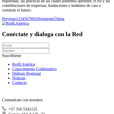
requeridas, las prácticas de las cuáles podemos aprender, el rol y las
contribuciones de empresas, fundaciones e institutos de cara a
construir el futuro.
Previous
1
2
3
4
5
6
7
8
9
10
Siguiente
Última
Conéctate y dialoga con la Red
Suscribirme
RedEAmérica
Conocimiento Colaborativo
Diálogo Regional
Noticias
Contacto
[User:Username]
Comunícate con nosotros
+57 316 5341125