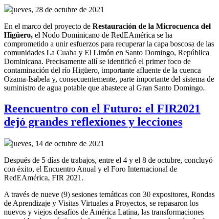
jueves, 28 de octubre de 2021
En el marco del
p
royecto
de
R
estauración de la
M
icrocuenca del
Higüero
,
el
Nodo Dominicano de RedEAmérica
se ha
comprometido a
unir esfuerzos para recuperar
la capa boscosa de la
s
comunidades La Cuaba y El Limón en Santo Domingo, República
Dominicana.
Precisamente allí
se identificó el primer foco de
contaminación del río Higüero, importante afluente de la cuenca
Ozama-Isabela y, consecuentemente,
parte importante del sistema de
suministro de agua potable
que abastece al Gran Santo Domingo
.
Reencuentro con el Futuro: el FIR2021
dejó grandes reflexiones y lecciones
jueves, 14 de octubre de 2021
Después de 5 días de trabajos, entre el 4 y el 8 de octubre, concluyó
con éxito, el Encuentro Anual y el Foro Internacional de
RedEAmérica, FIR 2021.
A través de nueve (9) sesiones temáticas con 30 expositores, Rondas
de Aprendizaje y Visitas Virtuales a Proyectos, se repasaron los
nuevos y viejos desafíos de América Latina, las transformaciones