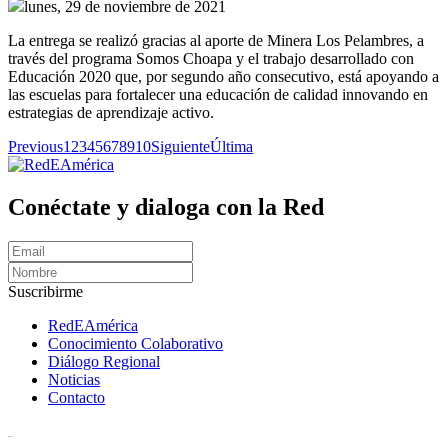
lunes, 29 de noviembre de 2021
La entrega se realizó gracias al aporte de Minera Los Pelambres, a
través del programa Somos Choapa y el trabajo desarrollado con
Educación 2020 que, por segundo año consecutivo, está apoyando a
las escuelas para fortalecer una educación de calidad innovando en
estrategias de aprendizaje activo.
Previous
1
2
3
4
5
6
7
8
9
10
Siguiente
Última
Conéctate y dialoga con la Red
Suscribirme
RedEAmérica
Conocimiento Colaborativo
Diálogo Regional
Noticias
Contacto
[User:Username]