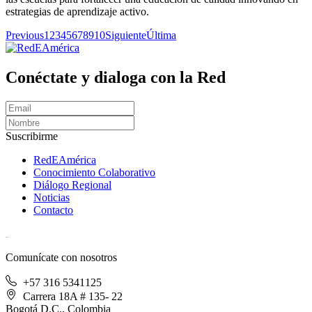
estrategias de aprendizaje activo.
Previous
1
2
3
4
5
6
7
8
9
10
Siguiente
Última
Conéctate y dialoga con la Red
Suscribirme
RedEAmérica
Conocimiento Colaborativo
Diálogo Regional
Noticias
Contacto
[User:Username]
Comunícate con nosotros
+57 316 5341125
Carrera 18A # 135- 22
Bogotá D.C., Colombia