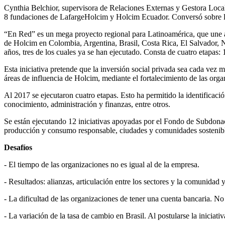
Cynthia Belchior, supervisora de Relaciones Externas y Gestora Local 
8 fundaciones de LafargeHolcim y Holcim Ecuador. Conversó sobre la 
“En Red” es un mega proyecto regional para Latinoamérica, que une a
de Holcim en Colombia, Argentina, Brasil, Costa Rica, El Salvador, Ni
años, tres de los cuales ya se han ejecutado. Consta de cuatro etapas:
Esta iniciativa pretende que la inversión social privada sea cada vez 
áreas de influencia de Holcim, mediante el fortalecimiento de las org
Al 2017 se ejecutaron cuatro etapas. Esto ha permitido la identificac
conocimiento, administración y finanzas, entre otros.
Se están ejecutando 12 iniciativas apoyadas por el Fondo de Subdonac
producción y consumo responsable, ciudades y comunidades sostenibl
Desafíos
- El tiempo de las organizaciones no es igual al de la empresa.
- Resultados: alianzas, articulación entre los sectores y la comunidad 
- La dificultad de las organizaciones de tener una cuenta bancaria. No
- La variación de la tasa de cambio en Brasil. Al postularse la iniciati