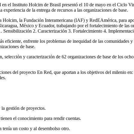
en el Instituto Holcim de Brasil presentó el 10 de mayo en el Ciclo Vir
experiencia de la entrega de recursos a las organizaciones de base.
 Holcim, la Fundación Interamericana (IAF) y RedEAmérica, para apoya
caragua, México y Ecuador, trabajando por el fortalecimiento de las or
 1. Sensibilización 2. Caracterización 3. Fortalecimiento 4. Implementac
más eficiente, enfrente los problemas de inequidad de las comunidades y 
anizaciones de base.
ión, selección y caracterización de 62 organizaciones de base de los och
iones del proyecto En Red, que aportan a los objetivos del milenio en:
es.
y la gestión de proyectos.
 tienen el conocimiento para rendir cuentas.
va tenía un costo y al desembolso otro.