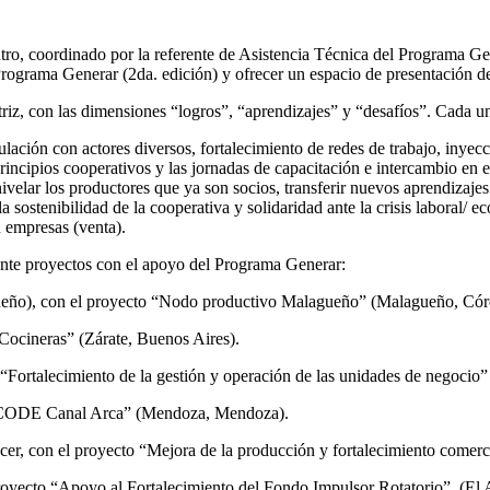
ntro, coordinado por la referente de Asistencia Técnica del Programa Ge
 Programa Generar (2da. edición) y ofrecer un espacio de presentación de
z, con las dimensiones “logros”, “aprendizajes” y “desafíos”. Cada una
lación con actores diversos, fortalecimiento de redes de trabajo, inyec
 principios cooperativos y las jornadas de capacitación e intercambio e
, nivelar los productores que ya son socios, transferir nuevos aprendiz
a sostenibilidad de la cooperativa y solidaridad ante la crisis laboral/
n empresas (venta).
lante proyectos con el apoyo del Programa Generar:
eño), con el proyecto “Nodo productivo Malagueño” (Malagueño, Cór
Cocineras” (Zárate, Buenos Aires).
 “Fortalecimiento de la gestión y operación de las unidades de negocio
o “CODE Canal Arca” (Mendoza, Mendoza).
r, con el proyecto “Mejora de la producción y fortalecimiento comerci
royecto “Apoyo al Fortalecimiento del Fondo Impulsor Rotatorio”, (El 