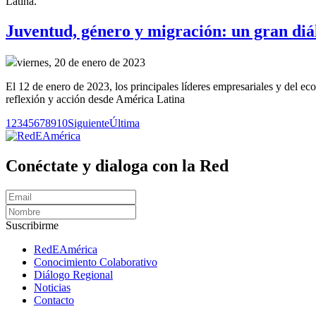
Latina.
Juventud, género y migración: un gran diál
viernes, 20 de enero de 2023
El 12 de enero de 2023, los principales líderes empresariales y del e
reflexión y acción desde América Latina
1
2
3
4
5
6
7
8
9
10
Siguiente
Última
Conéctate y dialoga con la Red
Suscribirme
RedEAmérica
Conocimiento Colaborativo
Diálogo Regional
Noticias
Contacto