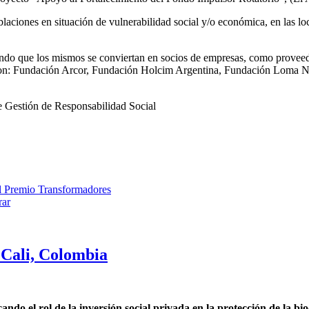
blaciones en situación de vulnerabilidad social y/o económica, en las 
do que los mismos se conviertan en socios de empresas, como proveedor
n: Fundación Arcor, Fundación Holcim Argentina, Fundación Loma N
 Gestión de Responsabilidad Social
el Premio Transformadores
rar
Cali, Colombia
o el rol de la inversión social privada en la protección de la bi