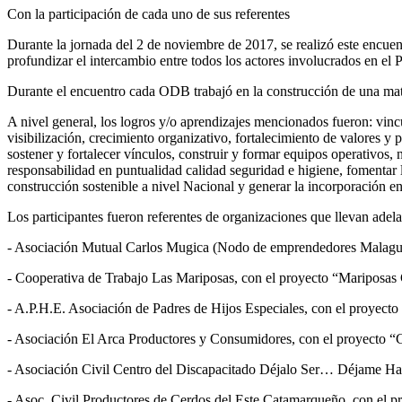
Con la participación de cada uno de sus referentes
Durante la jornada del 2 de noviembre de 2017, se realizó este encue
profundizar el intercambio entre todos los actores involucrados en el
Durante el encuentro cada ODB trabajó en la construcción de una matri
A nivel general, los logros y/o aprendizajes mencionados fueron: vincu
visibilización, crecimiento organizativo, fortalecimiento de valores y
sostener y fortalecer vínculos, construir y formar equipos operativos
responsabilidad en puntualidad calidad seguridad e higiene, fomentar l
construcción sostenible a nivel Nacional y generar la incorporación e
Los participantes fueron referentes de organizaciones que llevan ade
- Asociación Mutual Carlos Mugica (Nodo de emprendedores Malagu
- Cooperativa de Trabajo Las Mariposas, con el proyecto “Mariposas 
- A.P.H.E. Asociación de Padres de Hijos Especiales, con el proyecto
- Asociación El Arca Productores y Consumidores, con el proyect
- Asociación Civil Centro del Discapacitado Déjalo Ser… Déjame Hace
- Asoc. Civil Productores de Cerdos del Este Catamarqueño, con el p