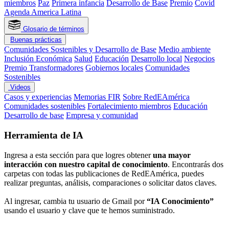
miembros
Paz
Primera infancia
Desarrollo de Base
Premio
Covid
Agenda America Latina
Glosario de términos
Buenas prácticas
Comunidades Sostenibles y Desarrollo de Base
Medio ambiente
Inclusión Económica
Salud
Educación
Desarrollo local
Negocios
Premio Transformadores
Gobiernos locales
Comunidades
Sostenibles
Videos
Casos y experiencias
Memorias FIR
Sobre RedEAmérica
Comunidades sostenibles
Fortalecimiento miembros
Educación
Desarrollo de base
Empresa y comunidad
Herramienta de IA
Ingresa a esta sección para que logres obtener
una mayor
interacción con nuestro capital de conocimiento
. Encontrarás dos
carpetas con todas las publicaciones de RedEAmérica, puedes
realizar preguntas, análisis, comparaciones o solicitar datos claves.
Al ingresar, cambia tu usuario de Gmail por
“IA Conocimiento”
usando el usuario y clave que te hemos suministrado.