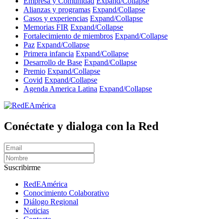
Empresa y Comunidad
Expand/Collapse
Alianzas y programas
Expand/Collapse
Casos y experiencias
Expand/Collapse
Memorias FIR
Expand/Collapse
Fortalecimiento de miembros
Expand/Collapse
Paz
Expand/Collapse
Primera infancia
Expand/Collapse
Desarrollo de Base
Expand/Collapse
Premio
Expand/Collapse
Covid
Expand/Collapse
Agenda America Latina
Expand/Collapse
Conéctate y dialoga con la Red
Suscribirme
RedEAmérica
Conocimiento Colaborativo
Diálogo Regional
Noticias