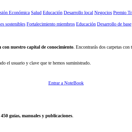
usión Económica
Salud
Educación
Desarrollo local
Negocios
Premio Tr
s sostenibles
Fortalecimiento miembros
Educación
Desarrollo de base
 con nuestro capital de conocimiento
. Encontrarás dos carpetas con
do el usuario y clave que te hemos suministrado.
Entrar a NoteBook
e
450 guías, manuales y publicaciones
.