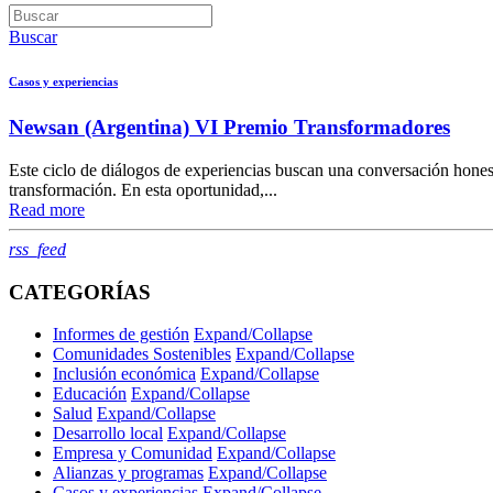
Buscar
Casos y experiencias
Newsan (Argentina) VI Premio Transformadores
Este ciclo de diálogos de experiencias buscan una conversación honesta
transformación. En esta oportunidad,...
Read more
RSS
rss_feed
CATEGORÍAS
Informes de gestión
Expand/Collapse
Comunidades Sostenibles
Expand/Collapse
Inclusión económica
Expand/Collapse
Educación
Expand/Collapse
Salud
Expand/Collapse
Desarrollo local
Expand/Collapse
Empresa y Comunidad
Expand/Collapse
Alianzas y programas
Expand/Collapse
Casos y experiencias
Expand/Collapse