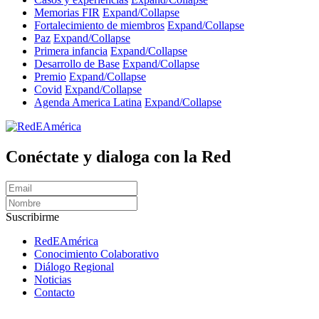
Memorias FIR
Expand/Collapse
Fortalecimiento de miembros
Expand/Collapse
Paz
Expand/Collapse
Primera infancia
Expand/Collapse
Desarrollo de Base
Expand/Collapse
Premio
Expand/Collapse
Covid
Expand/Collapse
Agenda America Latina
Expand/Collapse
Conéctate y dialoga con la Red
Suscribirme
RedEAmérica
Conocimiento Colaborativo
Diálogo Regional
Noticias
Contacto