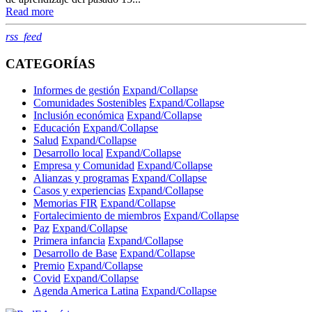
Read more
RSS
rss_feed
CATEGORÍAS
Informes de gestión
Expand/Collapse
Comunidades Sostenibles
Expand/Collapse
Inclusión económica
Expand/Collapse
Educación
Expand/Collapse
Salud
Expand/Collapse
Desarrollo local
Expand/Collapse
Empresa y Comunidad
Expand/Collapse
Alianzas y programas
Expand/Collapse
Casos y experiencias
Expand/Collapse
Memorias FIR
Expand/Collapse
Fortalecimiento de miembros
Expand/Collapse
Paz
Expand/Collapse
Primera infancia
Expand/Collapse
Desarrollo de Base
Expand/Collapse
Premio
Expand/Collapse
Covid
Expand/Collapse
Agenda America Latina
Expand/Collapse