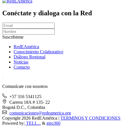
Conéctate y dialoga con la Red
Suscribirme
RedEAmérica
Conocimiento Colaborativo
Diálogo Regional
Noticias
Contacto
[User:Username]
Comunícate con nosotros
+57 316 5341125
Carrera 18A # 135- 22
Bogotá D.C., Colombia
comunicaciones@redeamerica.org
Copyright 2026 RedEAmérica
|
TERMINOS Y CONDICIONES
Powered by:
TELL...
&
giro360