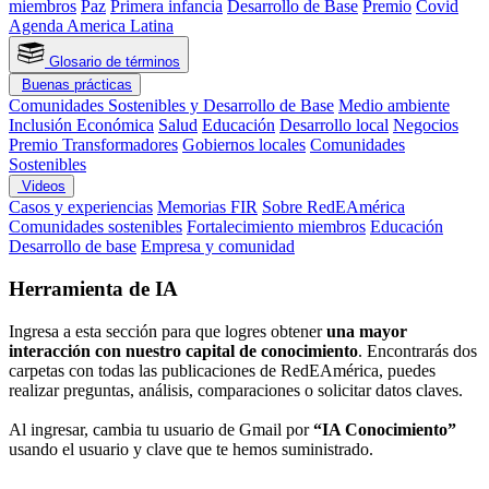
miembros
Paz
Primera infancia
Desarrollo de Base
Premio
Covid
Agenda America Latina
Glosario de términos
Buenas prácticas
Comunidades Sostenibles y Desarrollo de Base
Medio ambiente
Inclusión Económica
Salud
Educación
Desarrollo local
Negocios
Premio Transformadores
Gobiernos locales
Comunidades
Sostenibles
Videos
Casos y experiencias
Memorias FIR
Sobre RedEAmérica
Comunidades sostenibles
Fortalecimiento miembros
Educación
Desarrollo de base
Empresa y comunidad
Herramienta de IA
Ingresa a esta sección para que logres obtener
una mayor
interacción con nuestro capital de conocimiento
. Encontrarás dos
carpetas con todas las publicaciones de RedEAmérica, puedes
realizar preguntas, análisis, comparaciones o solicitar datos claves.
Al ingresar, cambia tu usuario de Gmail por
“IA Conocimiento”
usando el usuario y clave que te hemos suministrado.