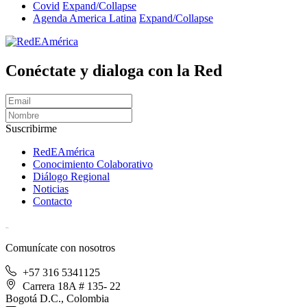
Covid
Expand/Collapse
Agenda America Latina
Expand/Collapse
Conéctate y dialoga con la Red
Suscribirme
RedEAmérica
Conocimiento Colaborativo
Diálogo Regional
Noticias
Contacto
[User:Username]
Comunícate con nosotros
+57 316 5341125
Carrera 18A # 135- 22
Bogotá D.C., Colombia