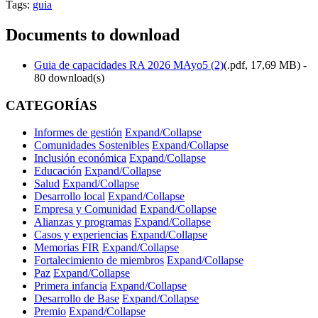
Tags:
guia
Documents to download
Guia de capacidades RA 2026 MAyo5 (2)
(
.pdf,
17,69 MB
) -
80 download(s)
CATEGORÍAS
Informes de gestión
Expand/Collapse
Comunidades Sostenibles
Expand/Collapse
Inclusión económica
Expand/Collapse
Educación
Expand/Collapse
Salud
Expand/Collapse
Desarrollo local
Expand/Collapse
Empresa y Comunidad
Expand/Collapse
Alianzas y programas
Expand/Collapse
Casos y experiencias
Expand/Collapse
Memorias FIR
Expand/Collapse
Fortalecimiento de miembros
Expand/Collapse
Paz
Expand/Collapse
Primera infancia
Expand/Collapse
Desarrollo de Base
Expand/Collapse
Premio
Expand/Collapse