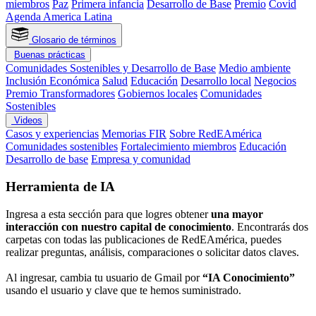
miembros
Paz
Primera infancia
Desarrollo de Base
Premio
Covid
Agenda America Latina
Glosario de términos
Buenas prácticas
Comunidades Sostenibles y Desarrollo de Base
Medio ambiente
Inclusión Económica
Salud
Educación
Desarrollo local
Negocios
Premio Transformadores
Gobiernos locales
Comunidades
Sostenibles
Videos
Casos y experiencias
Memorias FIR
Sobre RedEAmérica
Comunidades sostenibles
Fortalecimiento miembros
Educación
Desarrollo de base
Empresa y comunidad
Herramienta de IA
Ingresa a esta sección para que logres obtener
una mayor
interacción con nuestro capital de conocimiento
. Encontrarás dos
carpetas con todas las publicaciones de RedEAmérica, puedes
realizar preguntas, análisis, comparaciones o solicitar datos claves.
Al ingresar, cambia tu usuario de Gmail por
“IA Conocimiento”
usando el usuario y clave que te hemos suministrado.