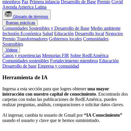
miembros
Paz
Primera infancia
Desarrollo de Base
Premio
Covid
Agenda America Latina
Glosario de términos
Buenas prácticas
Comunidades Sostenibles y Desarrollo de Base
Medio ambiente
Inclusión Económica
Salud
Educación
Desarrollo local
Negocios
Premio Transformadores
Gobiernos locales
Comunidades
Sostenibles
Videos
Casos y experiencias
Memorias FIR
Sobre RedEAmérica
Comunidades sostenibles
Fortalecimiento miembros
Educación
Desarrollo de base
Empresa y comunidad
Herramienta de IA
Ingresa a esta sección para que logres obtener
una mayor
interacción con nuestro capital de conocimiento
. Encontrarás dos
carpetas con todas las publicaciones de RedEAmérica, puedes
realizar preguntas, análisis, comparaciones o solicitar datos claves.
Al ingresar, cambia tu usuario de Gmail por
“IA Conocimiento”
usando el usuario y clave que te hemos suministrado.