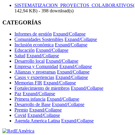
SISTEMATIZACION_PROYECTOS_COLABORATIVOS
(
142,94 KB
) - 398 download(s)
CATEGORÍAS
Informes de gestión
Expand/Collapse
Comunidades Sostenibles
Expand/Collapse
Inclusión económica
Expand/Collapse
Educación
Expand/Collapse
Salud
Expand/Collapse
Desarrollo local
Expand/Collapse
Empresa y Comunidad
Expand/Collapse
Alianzas y programas
Expand/Collapse
Casos y experiencias
Expand/Collapse
Memorias FIR
Expand/Collapse
Fortalecimiento de miembros
Expand/Collapse
Paz
Expand/Collapse
Primera infancia
Expand/Collapse
Desarrollo de Base
Expand/Collapse
Premio
Expand/Collapse
Covid
Expand/Collapse
Agenda America Latina
Expand/Collapse