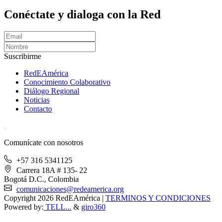
Conéctate y dialoga con la Red
Suscribirme
RedEAmérica
Conocimiento Colaborativo
Diálogo Regional
Noticias
Contacto
[User:Username]
Comunícate con nosotros
+57 316 5341125
Carrera 18A # 135- 22
Bogotá D.C., Colombia
comunicaciones@redeamerica.org
Copyright 2026 RedEAmérica
|
TERMINOS Y CONDICIONES
Powered by:
TELL...
&
giro360