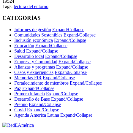
19524
Tags:
lectura del entorno
CATEGORÍAS
Informes de gestión
Expand/Collapse
Comunidades Sostenibles
Expand/Collapse
Inclusión económica
Expand/Collapse
Educación
Expand/Collapse
Salud
Expand/Collapse
Desarrollo local
Expand/Collapse
Empresa y Comunidad
Expand/Collapse
Alianzas y programas
Expand/Collapse
Casos y experiencias
Expand/Collapse
Memorias FIR
Expand/Collapse
Fortalecimiento de miembros
Expand/Collapse
Paz
Expand/Collapse
Primera infancia
Expand/Collapse
Desarrollo de Base
Expand/Collapse
Premio
Expand/Collapse
Covid
Expand/Collapse
Agenda America Latina
Expand/Collapse