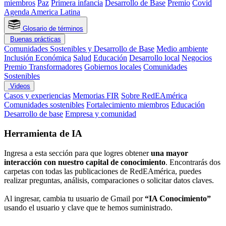
miembros
Paz
Primera infancia
Desarrollo de Base
Premio
Covid
Agenda America Latina
Glosario de términos
Buenas prácticas
Comunidades Sostenibles y Desarrollo de Base
Medio ambiente
Inclusión Económica
Salud
Educación
Desarrollo local
Negocios
Premio Transformadores
Gobiernos locales
Comunidades
Sostenibles
Videos
Casos y experiencias
Memorias FIR
Sobre RedEAmérica
Comunidades sostenibles
Fortalecimiento miembros
Educación
Desarrollo de base
Empresa y comunidad
Herramienta de IA
Ingresa a esta sección para que logres obtener
una mayor
interacción con nuestro capital de conocimiento
. Encontrarás dos
carpetas con todas las publicaciones de RedEAmérica, puedes
realizar preguntas, análisis, comparaciones o solicitar datos claves.
Al ingresar, cambia tu usuario de Gmail por
“IA Conocimiento”
usando el usuario y clave que te hemos suministrado.