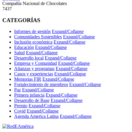
Compañía Nacional de Chocolates
7437
CATEGORÍAS
Informes de gestión
Expand/Collapse
Comunidades Sostenibles
Expand/Collapse
Inclusión económica
Expand/Collapse
Educación
Expand/Collapse
Salud
Expand/Collapse
Desarrollo local
Expand/Collapse
Empresa y Comunidad
Expand/Collapse
Alianzas y programas
Expand/Collapse
Casos y experiencias
Expand/Collapse
Memorias FIR
Expand/Collapse
Fortalecimiento de miembros
Expand/Collapse
Paz
Expand/Collapse
Primera infancia
Expand/Collapse
Desarrollo de Base
Expand/Collapse
Premio
Expand/Collapse
Covid
Expand/Collapse
Agenda America Latina
Expand/Collapse