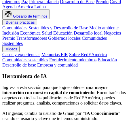
miembros
Paz
Primera infancia
Desarrollo de Base
Premio
Covid
Agenda America Latina
Glosario de términos
Buenas prácticas
Comunidades Sostenibles y Desarrollo de Base
Medio ambiente
Inclusión Económica
Salud
Educación
Desarrollo local
Negocios
Premio Transformadores
Gobiernos locales
Comunidades
Sostenibles
Videos
Casos y experiencias
Memorias FIR
Sobre RedEAmérica
Comunidades sostenibles
Fortalecimiento miembros
Educación
Desarrollo de base
Empresa y comunidad
Herramienta de IA
Ingresa a esta sección para que logres obtener
una mayor
interacción con nuestro capital de conocimiento
. Encontrarás dos
carpetas con todas las publicaciones de RedEAmérica, puedes
realizar preguntas, análisis, comparaciones o solicitar datos claves.
Al ingresar, cambia tu usuario de Gmail por
“IA Conocimiento”
usando el usuario y clave que te hemos suministrado.