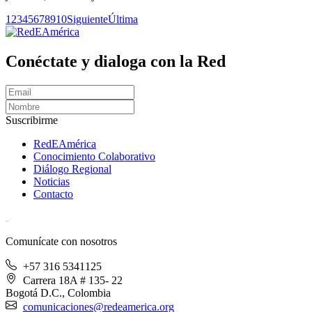
1
2
3
4
5
6
7
8
9
10
Siguiente
Última
Conéctate y dialoga con la Red
Suscribirme
RedEAmérica
Conocimiento Colaborativo
Diálogo Regional
Noticias
Contacto
[User:Username]
Comunícate con nosotros
+57 316 5341125
Carrera 18A # 135- 22
Bogotá D.C., Colombia
comunicaciones@redeamerica.org