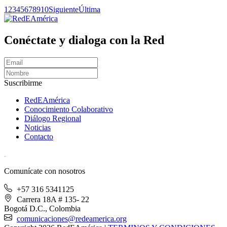
1
2
3
4
5
6
7
8
9
10
Siguiente
Última
Conéctate y dialoga con la Red
Suscribirme
RedEAmérica
Conocimiento Colaborativo
Diálogo Regional
Noticias
Contacto
[User:Username]
Comunícate con nosotros
+57 316 5341125
Carrera 18A # 135- 22
Bogotá D.C., Colombia
comunicaciones@redeamerica.org