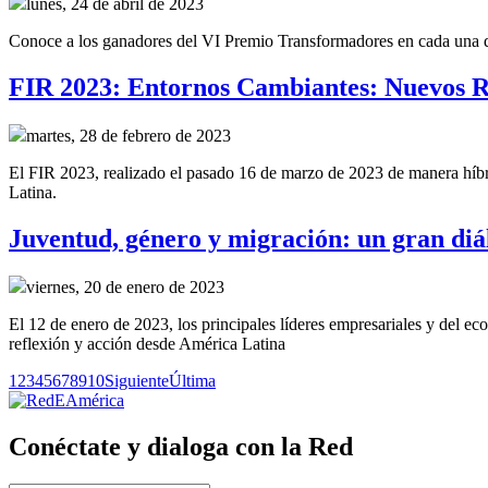
lunes, 24 de abril de 2023
Conoce a los ganadores del VI Premio Transformadores en cada una de 
FIR 2023: Entornos Cambiantes: Nuevos R
martes, 28 de febrero de 2023
El FIR 2023, realizado el pasado 16 de marzo de 2023 de manera híbrid
Latina.
Juventud, género y migración: un gran diál
viernes, 20 de enero de 2023
El 12 de enero de 2023, los principales líderes empresariales y del e
reflexión y acción desde América Latina
1
2
3
4
5
6
7
8
9
10
Siguiente
Última
Conéctate y dialoga con la Red