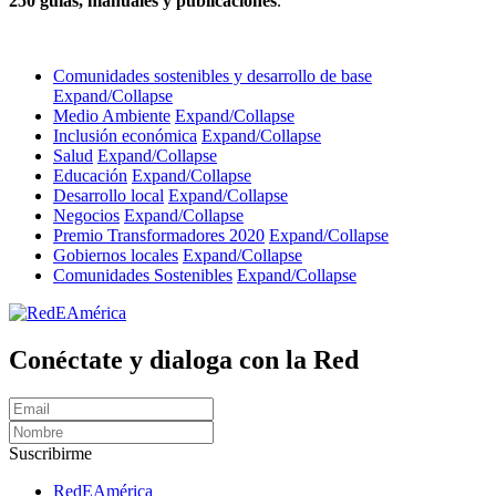
250 guías, manuales y publicaciones
.
Comunidades sostenibles y desarrollo de base
Expand/Collapse
Medio Ambiente
Expand/Collapse
Inclusión económica
Expand/Collapse
Salud
Expand/Collapse
Educación
Expand/Collapse
Desarrollo local
Expand/Collapse
Negocios
Expand/Collapse
Premio Transformadores 2020
Expand/Collapse
Gobiernos locales
Expand/Collapse
Comunidades Sostenibles
Expand/Collapse
Conéctate y dialoga con la Red
Suscribirme
RedEAmérica