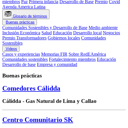
miembros
Paz
Primera infancia
Desarrollo de Base
Premio
Covid
Agenda America Latina
Glosario de términos
Buenas prácticas
Comunidades Sostenibles y Desarrollo de Base
Medio ambiente
Inclusión Económica
Salud
Educación
Desarrollo local
Negocios
Premio Transformadores
Gobiernos locales
Comunidades
Sostenibles
Videos
Casos y experiencias
Memorias FIR
Sobre RedEAmérica
Comunidades sostenibles
Fortalecimiento miembros
Educación
Desarrollo de base
Empresa y comunidad
Buenas prácticas
Comedores Cálidda
Cálidda - Gas Natural de Lima y Callao
Centro Comunitario SK