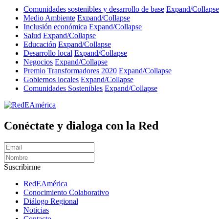
Comunidades sostenibles y desarrollo de base
Expand/Collapse
Medio Ambiente
Expand/Collapse
Inclusión económica
Expand/Collapse
Salud
Expand/Collapse
Educación
Expand/Collapse
Desarrollo local
Expand/Collapse
Negocios
Expand/Collapse
Premio Transformadores 2020
Expand/Collapse
Gobiernos locales
Expand/Collapse
Comunidades Sostenibles
Expand/Collapse
Conéctate y dialoga con la Red
Suscribirme
RedEAmérica
Conocimiento Colaborativo
Diálogo Regional
Noticias
Contacto