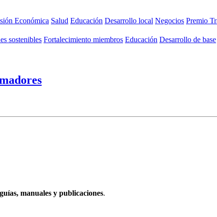
usión Económica
Salud
Educación
Desarrollo local
Negocios
Premio Tr
s sostenibles
Fortalecimiento miembros
Educación
Desarrollo de base
rmadores
guías, manuales y publicaciones
.