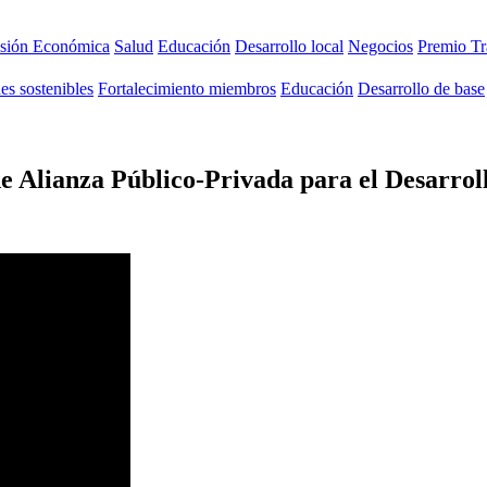
usión Económica
Salud
Educación
Desarrollo local
Negocios
Premio Tr
s sostenibles
Fortalecimiento miembros
Educación
Desarrollo de base
de Alianza Público-Privada para el Desarro