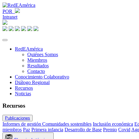
POR
Intranet
RedEAmérica
Quiénes Somos
Miembros
Resultados
Contacto
Conocimiento Colaborativo
Diálogo Regional
Recursos
Noticias
Recursos
Publicaciones
Informes de gestión
Comunidades sostenibles
Inclusión económica
Ed
miembros
Paz
Primera infancia
Desarrollo de Base
Premio
Covid
Age