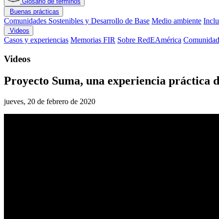
Glosario de términos
Buenas prácticas
Comunidades Sostenibles y Desarrollo de Base
Medio ambiente
Incl
Videos
Casos y experiencias
Memorias FIR
Sobre RedEAmérica
Comunidade
Videos
Proyecto Suma, una experiencia práctica 
jueves, 20 de febrero de 2020