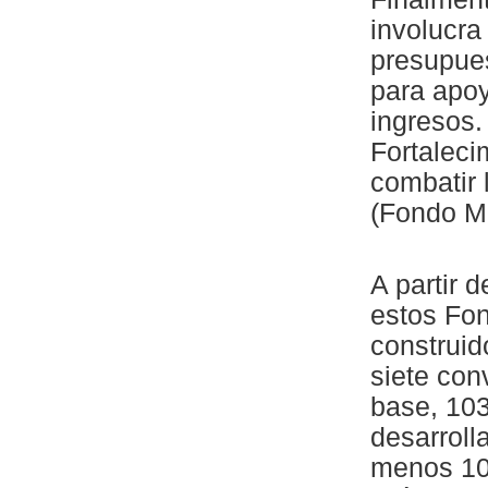
involucra
presupues
para apoy
ingresos.
Fortaleci
combatir 
(Fondo Mu
A partir 
estos Fo
construid
siete con
base, 10
desarroll
menos 10