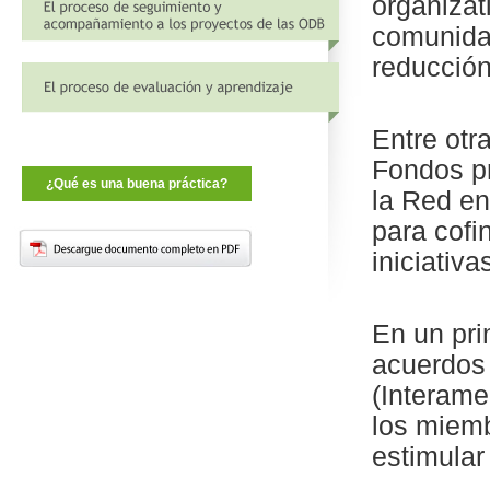
organizat
comunidad
reducción
Entre otr
Fondos p
¿Qué es una buena práctica?
la Red en
para cofi
iniciativ
En un pr
acuerdos 
(Interame
los miemb
estimular