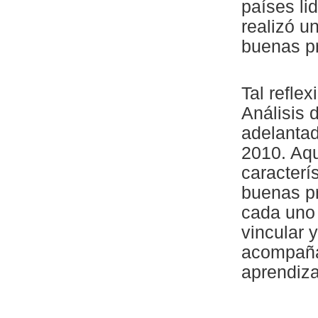
países li
realizó u
buenas pr
Tal reflex
Análisis
adelantad
2010. Aqu
caracterí
buenas pr
cada uno 
vincular 
acompañam
aprendiza