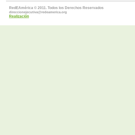
RedEAmérica © 2011. Todos los Derechos Reservados
direccionejecutiva@redeamerica.org
Realización