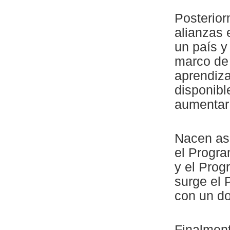
Posterior
alianzas 
un país y
marco de
aprendiza
disponibl
aumentar
Nacen así
el Progra
y el Pro
surge el 
con un do
Finalment